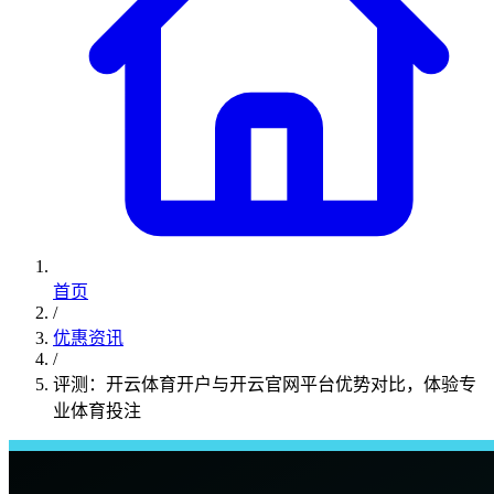
首页
/
优惠资讯
/
评测：开云体育开户与开云官网平台优势对比，体验专
业体育投注