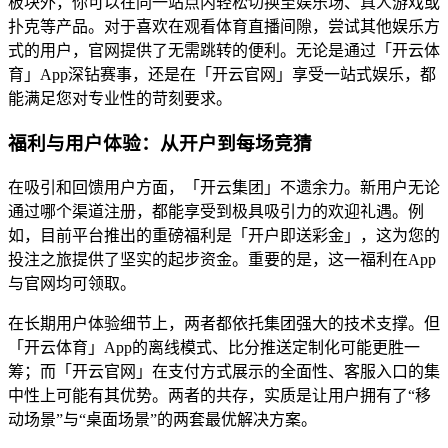
板块外，你可以在同一站点内轻松切换至娱乐场、真人游戏或
扑克等产品。对于喜欢在观看体育直播间隙，尝试其他娱乐方
式的用户，官网提供了无需跳转的便利。无论是通过「开云体
育」App深钻赛事，还是在「开云官网」享受一站式娱乐，都
能满足您对专业性的苛刻要求。
福利与用户体验：从开户到每场竞猜
在吸引和回馈用户方面，「开云集团」不遗余力。新用户无论
通过哪个渠道注册，都能享受到极具吸引力的欢迎礼遇。例
如，目前平台推出的重磅福利是「开户即送彩金」，这为您的
投注之旅提供了坚实的起步资金。重要的是，这一福利在App
与官网均可领取。
在长期用户体验细节上，两者都依托集团强大的技术支撑。但
「开云体育」App的离线模式、比分推送定制化可能更胜一
筹；而「开云官网」在支付方式展示的全面性、客服入口的集
中性上可能有其优势。两者的共存，实质是让用户拥有了“移
动场景”与“桌面场景”的两套最优解决方案。