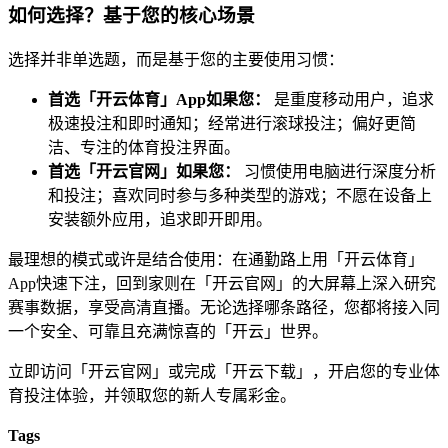
如何选择？基于您的核心场景
选择并非单选题，而是基于您的主要使用习惯：
首选「开云体育」App如果您：
是重度移动用户，追求
极速投注和即时通知；经常进行滚球投注；偏好更简
洁、专注的体育投注界面。
首选「开云官网」如果您：
习惯使用电脑进行深度分析
和投注；喜欢同时参与多种类型的游戏；不愿在设备上
安装额外应用，追求即开即用。
最理想的模式或许是结合使用：在通勤路上用「开云体育」
App快速下注，回到家则在「开云官网」的大屏幕上深入研究
赛事数据，享受高清直播。无论选择哪条路径，您都将接入同
一个安全、可靠且充满惊喜的「开云」世界。
立即访问「开云官网」或完成「开云下载」，开启您的专业体
育投注体验，并领取您的新人专属彩金。
Tags