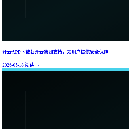
开云APP下载获开云集团支持，为用户提供安全保障
2026-05-18
阅读
→