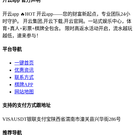
开云app 官方声明
开云app 🔥HOT 开云app——您的财富新起点，专业团队24小
时守护。 开云集团,开云下载,开云官网。一站式娱乐中心，体
育+真人+彩票+棋牌全包含。 限时高返水活动开启，流水越玩
越低，速来参与！
平台导航
一键首页
优惠资讯
联系方式
棋牌APP
网站地图
支持的支付方式跟地址
VISA
USDT
银联
支付宝
陕西省渭南市潼关县兴华街286号
推荐导航