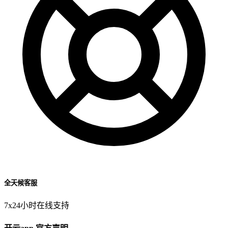
全天候客服
7x24小时在线支持