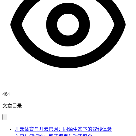
464
文章目录
开云体育与开云官网：同源生态下的双线体验