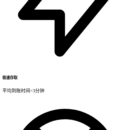
极速存取
平均到账时间<3分钟