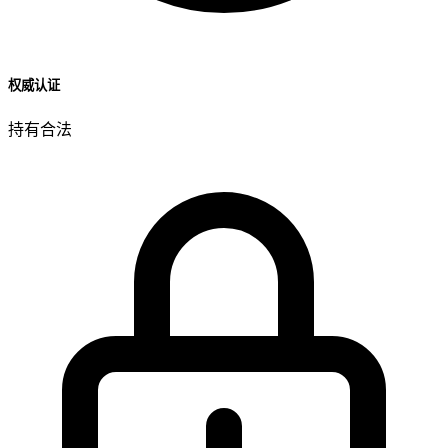
权威认证
持有合法