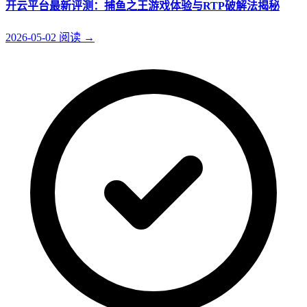
开云平台最新评测：捕鱼之王游戏体验与RTP破解法揭秘
2026-05-02
阅读
→