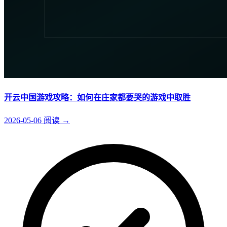
开云中国游戏攻略：如何在庄家都要哭的游戏中取胜
2026-05-06
阅读
→