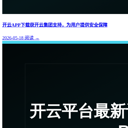
开云APP下载获开云集团支持，为用户提供安全保障
2026-05-18
阅读
→