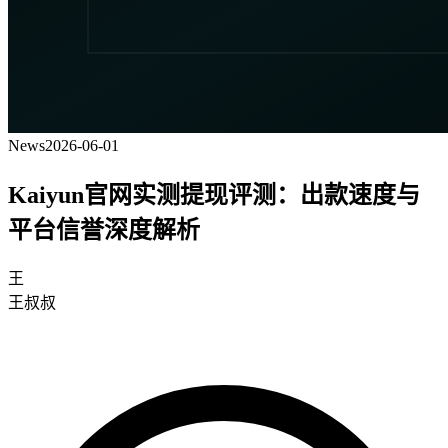
News
2026-06-01
Kaiyun官网实测提现评测：出款速度与
平台信誉深度解析
王
王叔叔