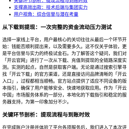
关键环节剖析：提现流程与到账时效
支撑高效出款：技术后端与集团实力
用户视角：综合信誉与潜在考量
从下载到提现：一次完整的资金流动压力测试
选择一家线上平台，用户最核心的关切往往从最后一个环节开
始：钱能否顺利提出来，以及需要多久。这不仅关乎体验，更
是平台信誉与实力的终极试金石。为了解答这个疑问，我们对
「开云官网」进行了一次从下载、充值到提现的全链路深度实
测。实测的起点，自然是获取客户端。无论是通过搜索引擎寻
找「开云下载」的官方渠道，还是直接访问品牌清晰的「开云
入口」，过程都相当顺畅。官方站点提供了适应不同设备的版
本指引，确保了用户能够安全、快速地获取应用。作为「开云
中国」市场服务体系的一部分，本地化的下载指引和稳定的服
务器支持，为第一印象加分不少。
关键环节剖析：提现流程与到账时效
在完成账户注册并体验了平台各项服务后，我们进入了本次评