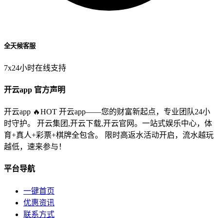
全天候客服
7x24小时在线支持
开云app 官方声明
开云app 🔥HOT 开云app——您的财富新起点，专业团队24小
时守护。 开云集团,开云下载,开云官网。一站式娱乐中心，体
育+真人+彩票+棋牌全包含。 限时高返水活动开启，流水越玩
越低，速来参与！
平台导航
一键首页
优惠资讯
联系方式