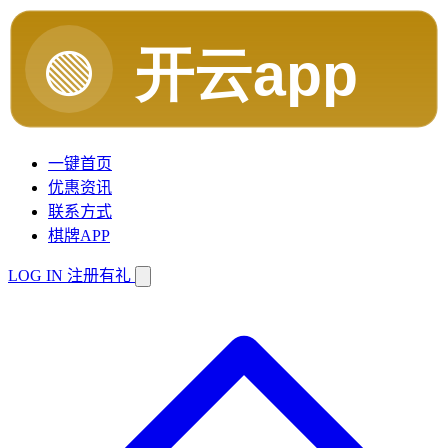
一键首页
优惠资讯
联系方式
棋牌APP
LOG IN
注册有礼