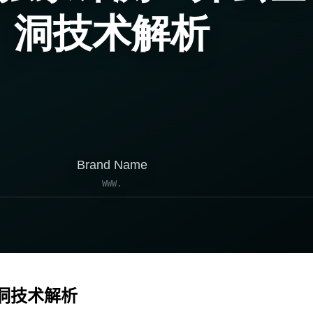
洞技术解析