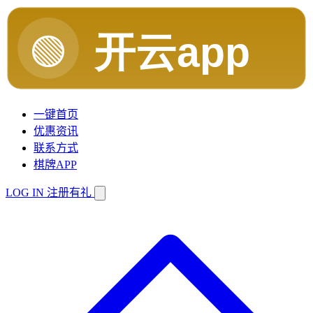
一键首页
优惠资讯
联系方式
棋牌APP
LOG IN
注册有礼