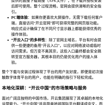
提供的直接下载链接（APK文件），在下载并授权安装
后即可使用。整个过程流畅，官网会提供清晰的安全指
引。
PC端体验
：如果你更喜欢大屏操作，无需下载任何客户
端，直接访问“开云官网”即可获得完整的网页版功能。
响应式设计确保了在不同尺寸显示器上都能获得优秀的
操作体验。
“开云入口”的多样性
：除了官网主域名，平台有时会提
供一些便捷的备用“开云入口”，以应对网络波动或临时
访问需求。但万变不离其宗，这些入口最终都会安全跳
转至官方服务器，其根本目的仍是优化用户的接入体
验。
整个下载与安装过程体现了平台的用户友好度，即便是初次接
触数字体育平台的用户，也能在明确的指引下轻松完成。
本地化深耕：“开云中国”的市场策略与服务
面对广阔且独特的中国市场，开云集团展现了其卓越的本地化
运营能力。“开云中国”并非简单地将国际平台翻译成中文，而