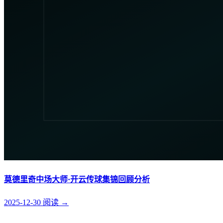
莫德里奇中场大师·开云传球集锦回顾分析
2025-12-30
阅读
→