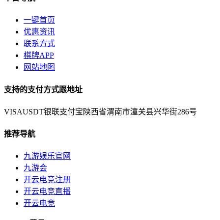
一键首页
优惠资讯
联系方式
棋牌APP
网站地图
支持的支付方式跟地址
VISA
USDT
银联
支付宝
陕西省渭南市潼关县兴华街286号
推荐导航
九游娱乐官网
九游会
开云电竞注册
开云电竞直播
开云电竞