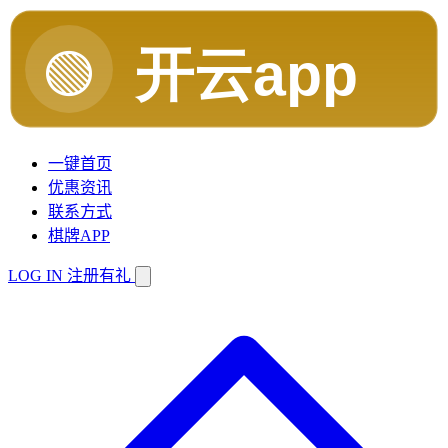
一键首页
优惠资讯
联系方式
棋牌APP
LOG IN
注册有礼