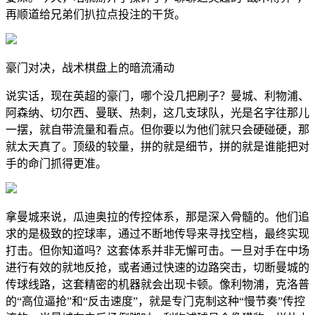
再顺道给兄弟们扒拉点投注的干货。
豪门对决，战术棋盘上的暗流涌动
说实话，现在英超的豪门，哪个没几把刷子？曼城、利物浦、
阿森纳、切尔西、曼联、热刺，这几支球队，光是名字往那儿
一摆，就自带流量和看点。但你要以为他们就只会硬碰硬，那
就太天真了。顶级的较量，拼的就是细节，拼的就是谁能把对
手的命门抓得更准。
拿曼城来说，瓜迪奥拉的传控体系，那是深入骨髓的。他们追
求的是极致的控球率，通过不断地传导来寻找空档，最终实现
打击。但你知道吗？这套体系并非无懈可击。一旦对手在中场
进行有效的就地反抢，或者通过快速的边路突击，切断曼城的
传球线路，这套精密的机器就会出现卡顿。像利物浦，克洛普
的“高位逼抢”和“反击速度”，就是专门克制这种“慢节奏”传控