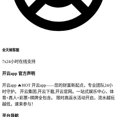
全天候客服
7x24小时在线支持
开云app 官方声明
开云app 🔥HOT 开云app——您的财富新起点，专业团队24小
时守护。 开云集团,开云下载,开云官网。一站式娱乐中心，体
育+真人+彩票+棋牌全包含。 限时高返水活动开启，流水越玩
越低，速来参与！
平台导航