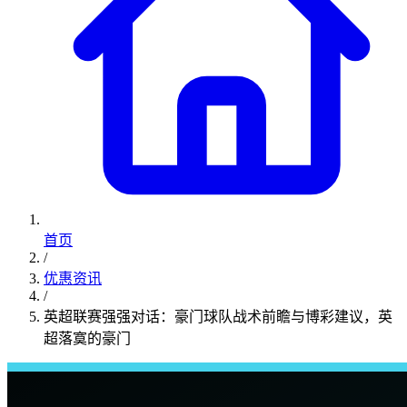
首页
/
优惠资讯
/
英超联赛强强对话：豪门球队战术前瞻与博彩建议，英
超落寞的豪门